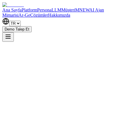
Ana Sayfa
Platform
PersonaLLM
MüşteriM
NEW
AI Ajan
Mimarisi
Ar-Ge
Çözümler
Hakkımızda
Demo Talep Et
Ad *
Soyad *
Kurumsal E-posta *